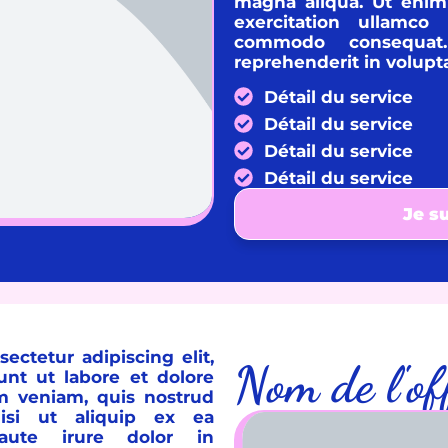
magna aliqua. Ut enim
exercitation ullamco
commodo consequat
reprehenderit in volupta
Détail du service
Détail du service
Détail du service
Détail du service
Je su
ectetur adipiscing elit,
Nom de l'o
nt ut labore et dolore
m veniam, quis nostrud
nisi ut aliquip ex ea
ute irure dolor in