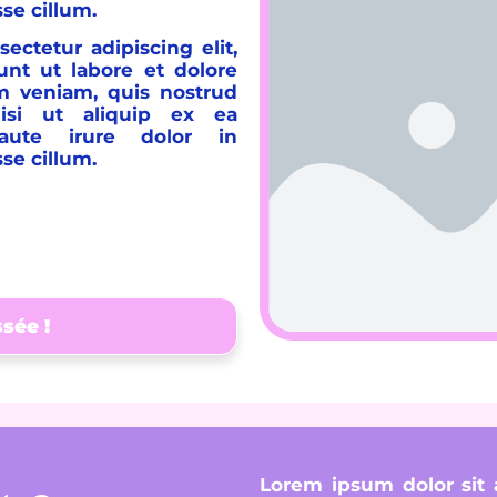
sse cillum.
ectetur adipiscing elit,
nt ut labore et dolore
m veniam, quis nostrud
nisi ut aliquip ex ea
ute irure dolor in
sse cillum.
ssée !
Lorem ipsum dolor sit a