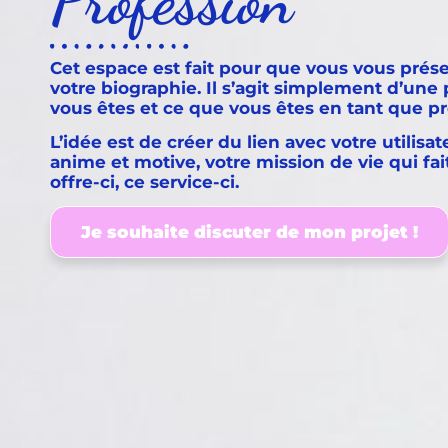
Profession
Cet espace est fait pour que vous vous présen
votre biographie. Il s’agit simplement d’une
vous êtes et ce que vous êtes en tant que p
L’idée est de créer du lien avec votre utilisat
anime et motive, votre mission de vie qui fa
offre-ci, ce service-ci.
Je souhaite discuter de mon projet !