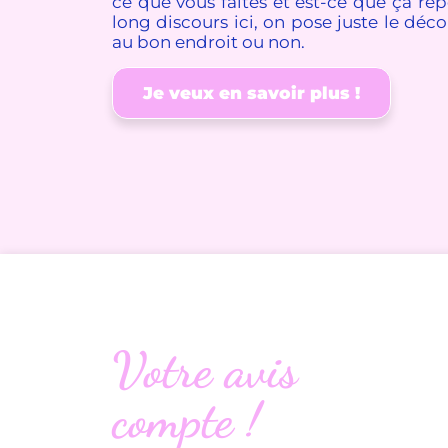
ce que vous faites et est-ce que ça ré
long discours ici, on pose juste le décor
au bon endroit ou non.
Je veux en savoir plus !
Votre avis
compte !