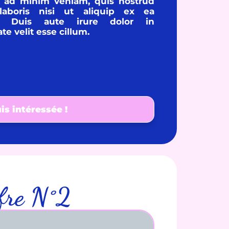
 ad minim veniam, quis nostrud
 laboris nisi ut aliquip ex ea
. Duis aute irure dolor in
te velit esse cillum.
is intéressée !
ffre N°2